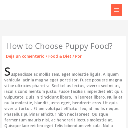
Ir
al
contenido
How to Choose Puppy Food?
Deja un comentario
/
Food & Diet
/ Por
S
uspendisse ac mollis sem, eget molestie ligula. Aliquam
vehicula lacinia magna eget porttitor. Fusce posuere magna
vitae ultricies pharetra. Sed tellus lectus, viverra sed mi ut,
iaculis condimentum justo. Fusce facilisis imperdiet elit quis
vulputate. Duis in tincidunt libero, in laoreet libero. Nulla et
nulla molestie, blandit justo eget, hendrerit eros. Ut quis
viverra tortor. Etiam volutpat efficitur leo, id mollis neque.
Phasellus pulvinar efficitur nibh nec laoreet. Quisque
fermentum mauris nisi, ac hendrerit lectus molestie at.
Quisque laoreet leo eget felis bibendum vehicula. Nulla