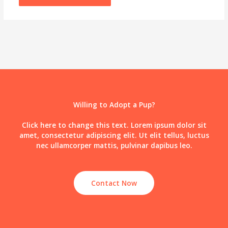
Willing to Adopt a Pup?
Click here to change this text. Lorem ipsum dolor sit
amet, consectetur adipiscing elit. Ut elit tellus, luctus
nec ullamcorper mattis, pulvinar dapibus leo.
Contact Now