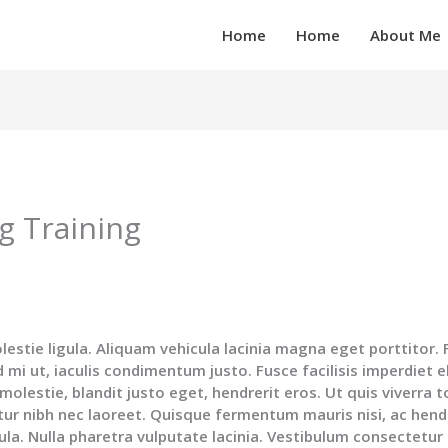
Home
Home
About Me
g Training
estie ligula. Aliquam vehicula lacinia magna eget porttitor.
d mi ut, iaculis condimentum justo. Fusce facilisis imperdiet el
a molestie, blandit justo eget, hendrerit eros. Ut quis viverra t
citur nibh nec laoreet. Quisque fermentum mauris nisi, ac hend
ula. Nulla pharetra vulputate lacinia. Vestibulum consectetu