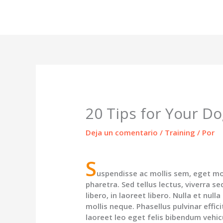
Ir
al
contenido
20 Tips for Your Do
Deja un comentario
/
Training
/ Por
S
uspendisse ac mollis sem, eget mol
pharetra. Sed tellus lectus, viverra se
libero, in laoreet libero. Nulla et null
mollis neque. Phasellus pulvinar effi
laoreet leo eget felis bibendum vehic