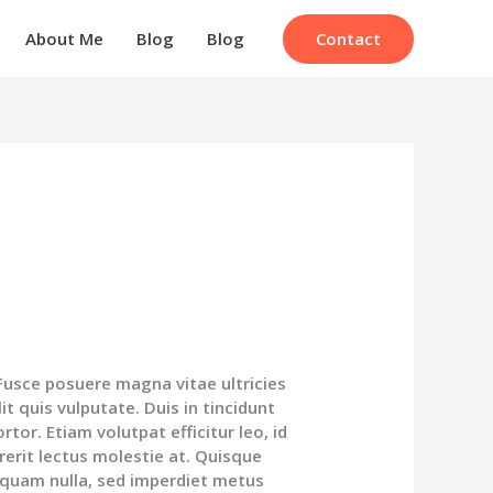
Contact
About Me
Blog
Blog
 Fusce posuere magna vitae ultricies
it quis vulputate. Duis in tincidunt
ortor. Etiam volutpat efficitur leo, id
rerit lectus molestie at. Quisque
r quam nulla, sed imperdiet metus