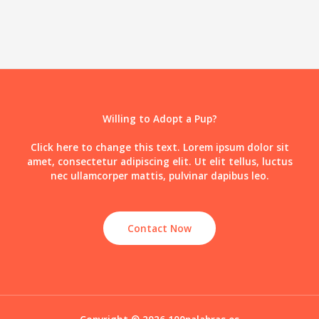
Willing to Adopt a Pup?
Click here to change this text. Lorem ipsum dolor sit
amet, consectetur adipiscing elit. Ut elit tellus, luctus
nec ullamcorper mattis, pulvinar dapibus leo.
Contact Now