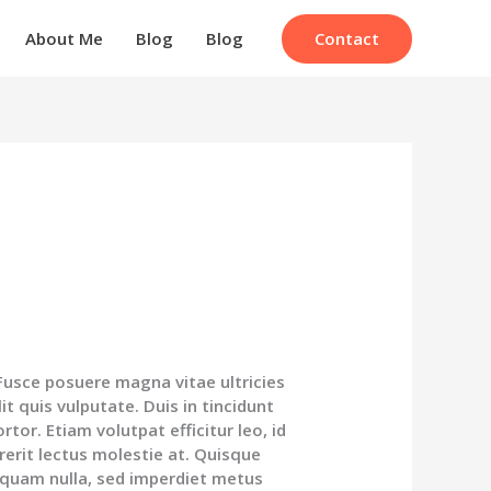
Contact
About Me
Blog
Blog
 Fusce posuere magna vitae ultricies
it quis vulputate. Duis in tincidunt
ortor. Etiam volutpat efficitur leo, id
rerit lectus molestie at. Quisque
r quam nulla, sed imperdiet metus