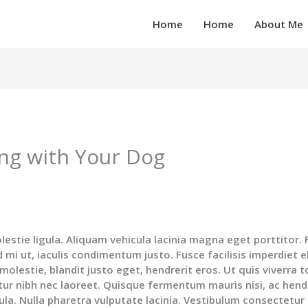
Home
Home
About Me
ing with Your Dog
estie ligula. Aliquam vehicula lacinia magna eget porttitor.
d mi ut, iaculis condimentum justo. Fusce facilisis imperdiet el
a molestie, blandit justo eget, hendrerit eros. Ut quis viverra t
citur nibh nec laoreet. Quisque fermentum mauris nisi, ac hend
ula. Nulla pharetra vulputate lacinia. Vestibulum consectetu