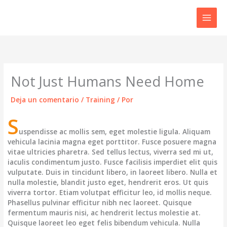
Ir
al
contenido
Not Just Humans Need Home
Deja un comentario
/
Training
/ Por
S
uspendisse ac mollis sem, eget molestie ligula. Aliquam
vehicula lacinia magna eget porttitor. Fusce posuere magna
vitae ultricies pharetra. Sed tellus lectus, viverra sed mi ut,
iaculis condimentum justo. Fusce facilisis imperdiet elit quis
vulputate. Duis in tincidunt libero, in laoreet libero. Nulla et
nulla molestie, blandit justo eget, hendrerit eros. Ut quis
viverra tortor. Etiam volutpat efficitur leo, id mollis neque.
Phasellus pulvinar efficitur nibh nec laoreet. Quisque
fermentum mauris nisi, ac hendrerit lectus molestie at.
Quisque laoreet leo eget felis bibendum vehicula. Nulla