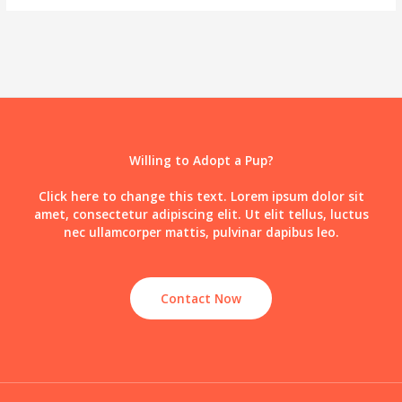
Willing to Adopt a Pup?
Click here to change this text. Lorem ipsum dolor sit
amet, consectetur adipiscing elit. Ut elit tellus, luctus
nec ullamcorper mattis, pulvinar dapibus leo.
Contact Now