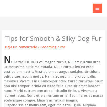
Ir
al
contenido
Tips for Smooth & Silky Dog Fur
Deja un comentario
/
Grooming
/ Por
N
ulla facilisi. Duis vel magna turpis. Nullam rutrum urna
ut metus molestie malesuada. Nulla cursus leo eu eros
vestibulum mattis. Vestibulum ac augue sodales, tincidunt
velit vitae, iaculis metus. Nam nec ipsum in orci convallis
maximus. Vivamus in ullamcorper odio. Curabitur vitae ipsum
non nisl tempor lacinia eu vitae felis. Cras sit amet laoreet
nunc. Morbi rutrum sem ut sollicitudin finibus. Vivamus a
laoreet lacus. Nunc et elementum urna. Sed in eros at massa
scelerisque congue. Mauris ac rutrum magna.
Suspendisse ac mollis sem, eget molestie ligula. Aliquam