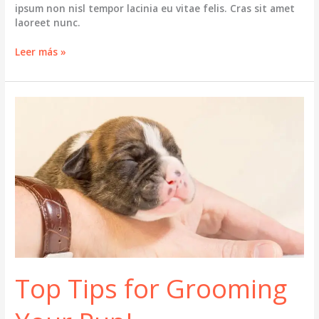
ipsum non nisl tempor lacinia eu vitae felis. Cras sit amet
laoreet nunc.
Tips
Leer más »
for
Smooth
&
Silky
Dog
Fur
Top Tips for Grooming