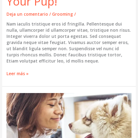
Your Pup!
Deja un comentario
/
Grooming
/
Nam iaculis tristique eros id fringilla. Pellentesque dui
nulla, ullamcorper id ullamcorper vitae, tristique non risus.
Integer viverra dolor ut porta egestas. Sed consequat
gravida neque vitae feugiat. Vivamus auctor semper eros,
ut blandit ligula semper non. Suspendisse vel nunc id
turpis rhoncus mollis. Donec faucibus tristique tortor,
Etiam volutpat efficitur leo, id mollis neque.
Top
Leer más »
Tips
for
Grooming
Your
Pup!