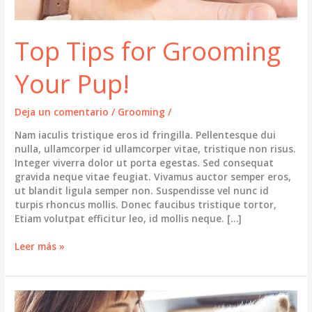
Top Tips for Grooming
Your Pup!
Deja un comentario
/
Grooming
/
Nam iaculis tristique eros id fringilla. Pellentesque dui
nulla, ullamcorper id ullamcorper vitae, tristique non risus.
Integer viverra dolor ut porta egestas. Sed consequat
gravida neque vitae feugiat. Vivamus auctor semper eros,
ut blandit ligula semper non. Suspendisse vel nunc id
turpis rhoncus mollis. Donec faucibus tristique tortor,
Etiam volutpat efficitur leo, id mollis neque. […]
Top
Leer más »
Tips
for
Grooming
Your