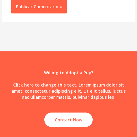
Willing to Adopt a Pup?
Click here to change this text. Lorem ipsum dolor sit
amet, consectetur adipiscing elit. Ut elit tellus, luctus
nec ullamcorper mattis, pulvinar dapibus leo.
Contact Now