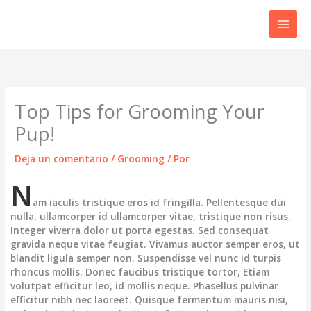
Ir
al
contenido
Top Tips for Grooming Your
Pup!
Deja un comentario
/
Grooming
/ Por
N
am iaculis tristique eros id fringilla. Pellentesque dui
nulla, ullamcorper id ullamcorper vitae, tristique non risus.
Integer viverra dolor ut porta egestas. Sed consequat
gravida neque vitae feugiat. Vivamus auctor semper eros, ut
blandit ligula semper non. Suspendisse vel nunc id turpis
rhoncus mollis. Donec faucibus tristique tortor, Etiam
volutpat efficitur leo, id mollis neque. Phasellus pulvinar
efficitur nibh nec laoreet. Quisque fermentum mauris nisi,